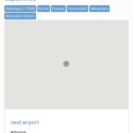
Gefahrgut (< 1000)
Kurrier
Express
Fernverkehr
Nahverkehr
Nationaler Verkehr
next airport
WAW