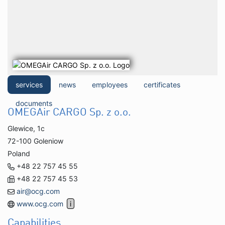
services
news
employees
certificates
documents
OMEGAir CARGO Sp. z o.o.
Glewice, 1c
72-100 Goleniow
Poland
+48 22 757 45 55
+48 22 757 45 53
air@ocg.com
www.ocg.com
Capabilities