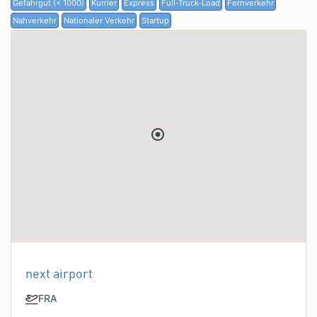
Gefahrgut (< 1000)
Kurrier
Express
Full-Truck-Load
Fernverkehr
Nahverkehr
Nationaler Verkehr
Startup
next airport
FRA