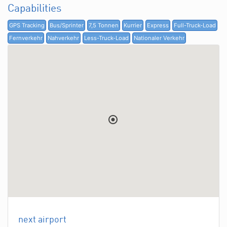
Capabilities
GPS Tracking
Bus/Sprinter
7,5 Tonnen
Kurrier
Express
Full-Truck-Load
Fernverkehr
Nahverkehr
Less-Truck-Load
Nationaler Verkehr
next airport