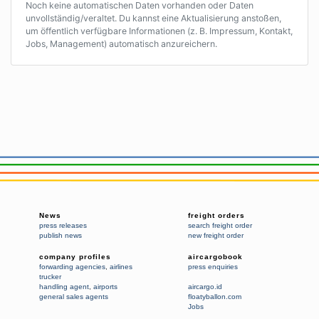
Noch keine automatischen Daten vorhanden oder Daten
unvollständig/veraltet. Du kannst eine Aktualisierung anstoßen,
um öffentlich verfügbare Informationen (z. B. Impressum, Kontakt,
Jobs, Management) automatisch anzureichern.
News
freight orders
press releases
search freight order
publish news
new freight order
company profiles
aircargobook
forwarding agencies
,
airlines
press enquiries
trucker
handling agent
,
airports
aircargo.id
general sales agents
floatyballon.com
Jobs