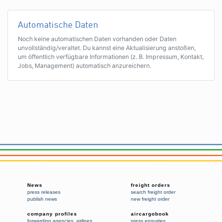
Automatische Daten
Noch keine automatischen Daten vorhanden oder Daten
unvollständig/veraltet. Du kannst eine Aktualisierung anstoßen,
um öffentlich verfügbare Informationen (z. B. Impressum, Kontakt,
Jobs, Management) automatisch anzureichern.
News
freight orders
press releases
search freight order
publish news
new freight order
company profiles
aircargobook
forwarding agencies
,
airlines
press enquiries