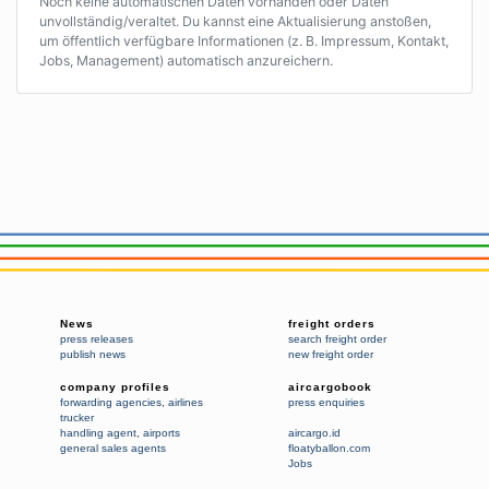
Noch keine automatischen Daten vorhanden oder Daten
unvollständig/veraltet. Du kannst eine Aktualisierung anstoßen,
um öffentlich verfügbare Informationen (z. B. Impressum, Kontakt,
Jobs, Management) automatisch anzureichern.
News
freight orders
press releases
search freight order
publish news
new freight order
company profiles
aircargobook
forwarding agencies
,
airlines
press enquiries
trucker
handling agent
,
airports
aircargo.id
general sales agents
floatyballon.com
Jobs