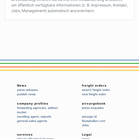
um öffentlich verfügbare Informationen (z. B. Impressum, Kontakt,
Jobs, Management) automatisch anzureichern.
News
freight orders
press releases
search freight order
publish news
new freight order
company profiles
aircargobook
forwarding agencies
,
airlines
press enquiries
trucker
handling agent
,
airports
aircargo.id
general sales agents
floatyballon.com
Jobs
services
Legal
Volume-Weight-Calculator
terms