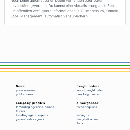
Noch keine automatischen Daten vorhanden oder Daten
unvollständig/veraltet. Du kannst eine Aktualisierung anstoßen,
um öffentlich verfügbare Informationen (z. B. Impressum, Kontakt,
Jobs, Management) automatisch anzureichern.
News
freight orders
press releases
search freight order
publish news
new freight order
company profiles
aircargobook
forwarding agencies
,
airlines
press enquiries
trucker
handling agent
,
airports
aircargo.id
general sales agents
floatyballon.com
Jobs