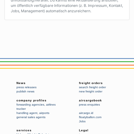
unvollständig/veraltet. Du kannst eine Aktualisierung anstoßen,
um öffentlich verfügbare Informationen (z. B. Impressum, Kontakt,
Jobs, Management) automatisch anzureichern.
News
freight orders
press releases
search freight order
publish news
new freight order
company profiles
aircargobook
forwarding agencies
,
airlines
press enquiries
trucker
handling agent
,
airports
aircargo.id
general sales agents
floatyballon.com
Jobs
services
Legal