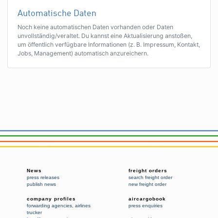
Automatische Daten
Noch keine automatischen Daten vorhanden oder Daten
unvollständig/veraltet. Du kannst eine Aktualisierung anstoßen,
um öffentlich verfügbare Informationen (z. B. Impressum, Kontakt,
Jobs, Management) automatisch anzureichern.
News
freight orders
press releases
search freight order
publish news
new freight order
company profiles
aircargobook
forwarding agencies
,
airlines
press enquiries
trucker