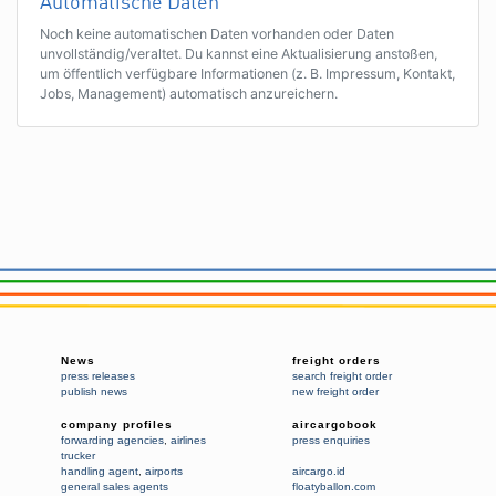
Automatische Daten
Noch keine automatischen Daten vorhanden oder Daten
unvollständig/veraltet. Du kannst eine Aktualisierung anstoßen,
um öffentlich verfügbare Informationen (z. B. Impressum, Kontakt,
Jobs, Management) automatisch anzureichern.
News
freight orders
press releases
search freight order
publish news
new freight order
company profiles
aircargobook
forwarding agencies
,
airlines
press enquiries
trucker
handling agent
,
airports
aircargo.id
general sales agents
floatyballon.com