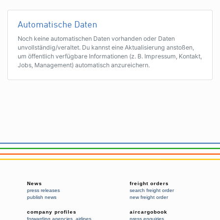
Automatische Daten
Noch keine automatischen Daten vorhanden oder Daten
unvollständig/veraltet. Du kannst eine Aktualisierung anstoßen,
um öffentlich verfügbare Informationen (z. B. Impressum, Kontakt,
Jobs, Management) automatisch anzureichern.
News
freight orders
press releases
search freight order
publish news
new freight order
company profiles
aircargobook
forwarding agencies
,
airlines
press enquiries