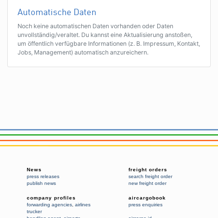
Automatische Daten
Noch keine automatischen Daten vorhanden oder Daten
unvollständig/veraltet. Du kannst eine Aktualisierung anstoßen,
um öffentlich verfügbare Informationen (z. B. Impressum, Kontakt,
Jobs, Management) automatisch anzureichern.
News
freight orders
press releases
search freight order
publish news
new freight order
company profiles
aircargobook
forwarding agencies
,
airlines
press enquiries
trucker