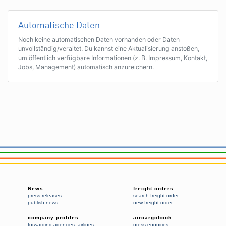
Automatische Daten
Noch keine automatischen Daten vorhanden oder Daten
unvollständig/veraltet. Du kannst eine Aktualisierung anstoßen,
um öffentlich verfügbare Informationen (z. B. Impressum, Kontakt,
Jobs, Management) automatisch anzureichern.
News
freight orders
press releases
search freight order
publish news
new freight order
company profiles
aircargobook
forwarding agencies
,
airlines
press enquiries