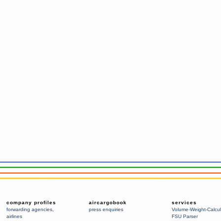
company profiles
aircargobook
services
forwarding agencies
,
press enquiries
Volume-Weight-Calcul
airlines
FSU Parser