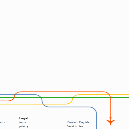
Legal
ator
terms
Deutsch
English
privacy
Version:
live