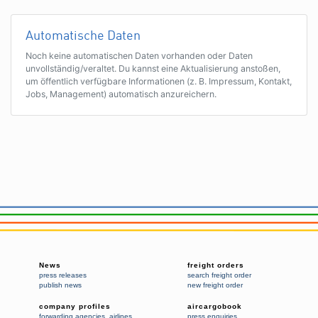
Automatische Daten
Noch keine automatischen Daten vorhanden oder Daten
unvollständig/veraltet. Du kannst eine Aktualisierung anstoßen,
um öffentlich verfügbare Informationen (z. B. Impressum, Kontakt,
Jobs, Management) automatisch anzureichern.
News
freight orders
press releases
search freight order
publish news
new freight order
company profiles
aircargobook
forwarding agencies
,
airlines
press enquiries