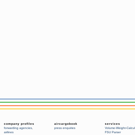
company profiles
aircargobook
services
forwarding agencies
,
press enquiries
Volume-Weight-Calcul
airlines
FSU Parser