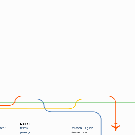
Legal
ator
terms
Deutsch
English
privacy
Version:
live