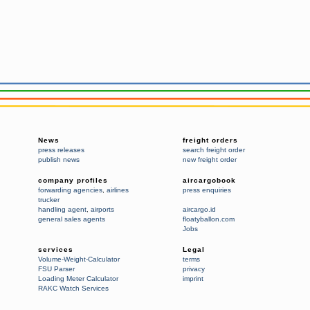
News
freight orders
press releases
search freight order
publish news
new freight order
company profiles
aircargobook
forwarding agencies
,
airlines
press enquiries
trucker
handling agent
,
airports
aircargo.id
general sales agents
floatyballon.com
Jobs
services
Legal
Volume-Weight-Calculator
terms
FSU Parser
privacy
Loading Meter Calculator
imprint
RAKC Watch Services