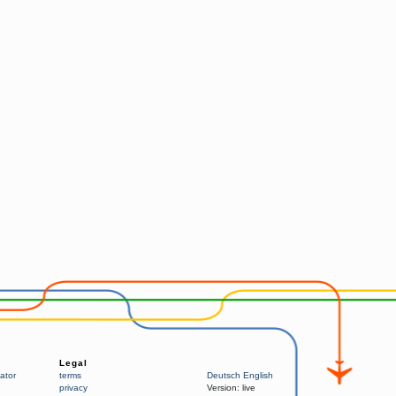
Legal
ator
terms
Deutsch
English
privacy
Version:
live