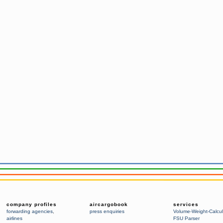
company profiles
aircargobook
services
forwarding agencies
,
press enquiries
Volume-Weight-Calcul
airlines
FSU Parser