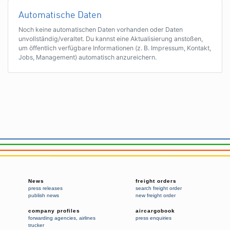
Automatische Daten
Noch keine automatischen Daten vorhanden oder Daten
unvollständig/veraltet. Du kannst eine Aktualisierung anstoßen,
um öffentlich verfügbare Informationen (z. B. Impressum, Kontakt,
Jobs, Management) automatisch anzureichern.
News
freight orders
press releases
search freight order
publish news
new freight order
company profiles
aircargobook
forwarding agencies
,
airlines
press enquiries
trucker