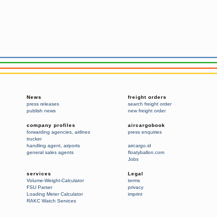
News
freight orders
press releases
search freight order
publish news
new freight order
company profiles
aircargobook
forwarding agencies
,
airlines
press enquiries
trucker
handling agent
,
airports
aircargo.id
general sales agents
floatyballon.com
Jobs
services
Legal
Volume-Weight-Calculator
terms
FSU Parser
privacy
Loading Meter Calculator
imprint
RAKC Watch Services