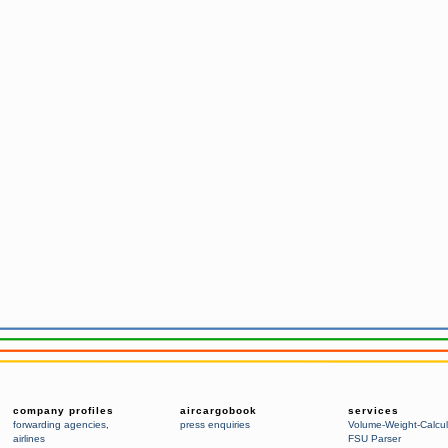
company profiles
aircargobook
services
forwarding agencies
,
press enquiries
Volume-Weight-Calcul
airlines
FSU Parser