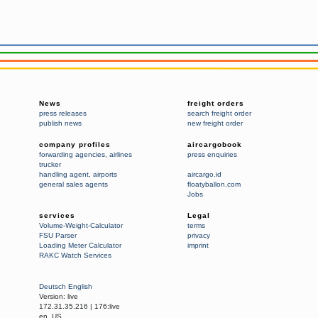
News
freight orders
press releases
search freight order
publish news
new freight order
company profiles
aircargobook
forwarding agencies
,
airlines
press enquiries
trucker
handling agent
,
airports
aircargo.id
general sales agents
floatyballon.com
Jobs
services
Legal
Volume-Weight-Calculator
terms
FSU Parser
privacy
Loading Meter Calculator
imprint
RAKC Watch Services
Deutsch
English
Version:
live
172.31.35.216
|
176:live
en_US