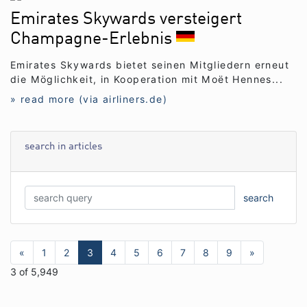
Emirates Skywards versteigert
Champagne-Erlebnis
Emirates Skywards bietet seinen Mitgliedern erneut
die Möglichkeit, in Kooperation mit Moët Hennes...
» read more (via airliners.de)
search in articles
search
«
1
2
3
4
5
6
7
8
9
»
3 of 5,949