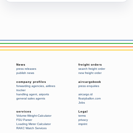
News
freight orders
press releases
search freight order
publish news
new freight order
company profiles
aircargobook
forwarding agencies
,
airlines
press enquiries
trucker
handling agent
,
airports
aircargo.id
general sales agents
floatyballon.com
Jobs
services
Legal
Volume-Weight-Calculator
terms
FSU Parser
privacy
Loading Meter Calculator
imprint
RAKC Watch Services