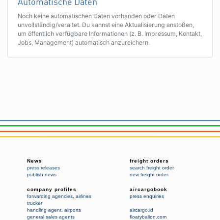
Automatische Daten
Noch keine automatischen Daten vorhanden oder Daten
unvollständig/veraltet. Du kannst eine Aktualisierung anstoßen,
um öffentlich verfügbare Informationen (z. B. Impressum, Kontakt,
Jobs, Management) automatisch anzureichern.
News
freight orders
press releases
search freight order
publish news
new freight order
company profiles
aircargobook
forwarding agencies
,
airlines
press enquiries
trucker
handling agent
,
airports
aircargo.id
general sales agents
floatyballon.com