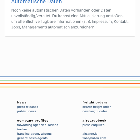
Automatische Daten
Noch keine automatischen Daten vorhanden oder Daten
unvollständig/veraltet. Du kannst eine Aktualisierung anstoßen,
um öffentlich verfügbare Informationen (z. B. Impressum, Kontakt,
Jobs, Management) automatisch anzureichern.
News
freight orders
press releases
search freight order
publish news
new freight order
company profiles
aircargobook
forwarding agencies
,
airlines
press enquiries
trucker
handling agent
,
airports
aircargo.id
general sales agents
floatyballon.com