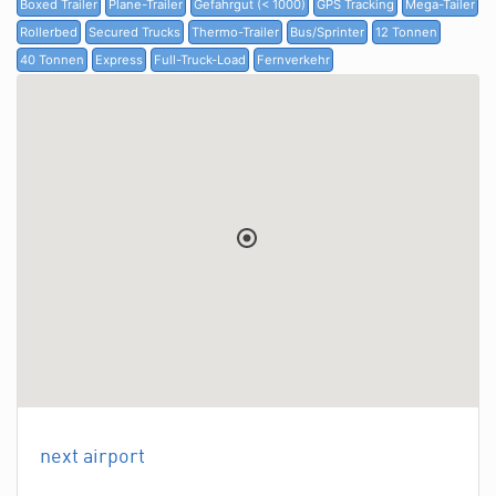
Boxed Trailer
Plane-Trailer
Gefahrgut (< 1000)
GPS Tracking
Mega-Tailer
Rollerbed
Secured Trucks
Thermo-Trailer
Bus/Sprinter
12 Tonnen
40 Tonnen
Express
Full-Truck-Load
Fernverkehr
next airport